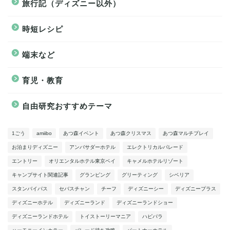
旅行記（ディズニー以外）
時短レシピ
端末など
育児・教育
自由研究おすすめテーマ
1ごう
amiibo
あつ森イベント
あつ森クリスマス
あつ森マルチプレイ
お泊まりディズニー
アンバサダーホテル
エレクトリカルパレード
エントリー
オリエンタルホテル東京ベイ
キャメルホテルリゾート
キャンプサイト関連記事
グランピング
グリーティング
シベリア
スタンバイパス
セバスチャン
チーフ
ディズニーシー
ディズニープラス
ディズニーホテル
ディズニーランド
ディズニーランドショー
ディズニーランドホテル
トイストーリーマニア
ハピパラ