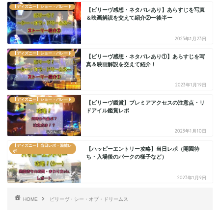
【ディズニー】ショー・パレード
【ビリーヴ感想・ネタバレあり】あらすじを写真
＆映画解説を交えて紹介②ー後半ー
2023年1月23日
【ディズニー】ショー・パレード
【ビリーヴ感想・ネタバレあり①】あらすじを写
真＆映画解説を交えて紹介！
2023年1月19日
【ディズニー】ショー・パレード
【ビリーヴ鑑賞】プレミアアクセスの注意点・リ
ドアイル鑑賞レポ
2023年1月10日
【ディズニー】当日レポ・混雑レ
【ハッピーエントリー攻略】当日レポ（開園待
ポ
ち・入場後のパークの様子など）
2023年1月9日
HOME
ビリーヴ・シー・オブ・ドリームス