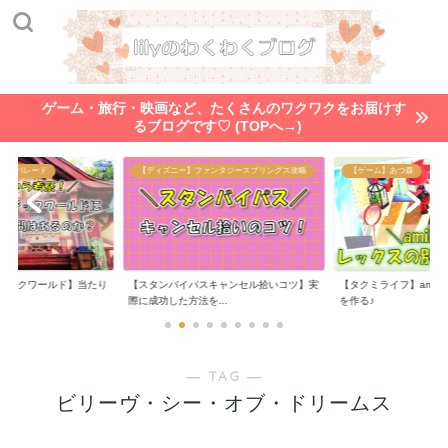
ゲーム・旅行・映画など、たくさんのワクワクをお届けす
るブログです♡ (TOPへ→)
ー・パレード
【ディズニー】ファンタジースプリングス攻略
【ゲーム】あつ森
ジックワールド】当たり
【スタンバイパスキャンセル拾いコツ】実
【タクミライフ】amii
..
際に成功した方法を...
を作る♪
― TAG ―
ビリーヴ・シー・オブ・ドリームス