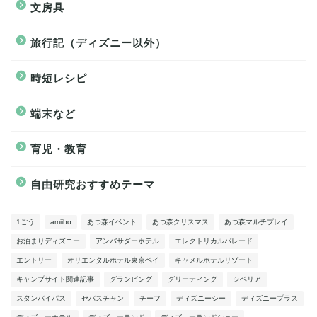
文房具
旅行記（ディズニー以外）
時短レシピ
端末など
育児・教育
自由研究おすすめテーマ
1ごう
amiibo
あつ森イベント
あつ森クリスマス
あつ森マルチプレイ
お泊まりディズニー
アンバサダーホテル
エレクトリカルパレード
エントリー
オリエンタルホテル東京ベイ
キャメルホテルリゾート
キャンプサイト関連記事
グランピング
グリーティング
シベリア
スタンバイパス
セバスチャン
チーフ
ディズニーシー
ディズニープラス