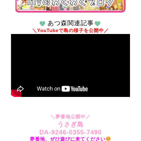
あつ森関連記事
＼YouTubeで島の様子を公開中／
＼夢番地公開中／
うさぎ島
DA-9246-0355-7490
夢番地、ぜひ遊びに来てください