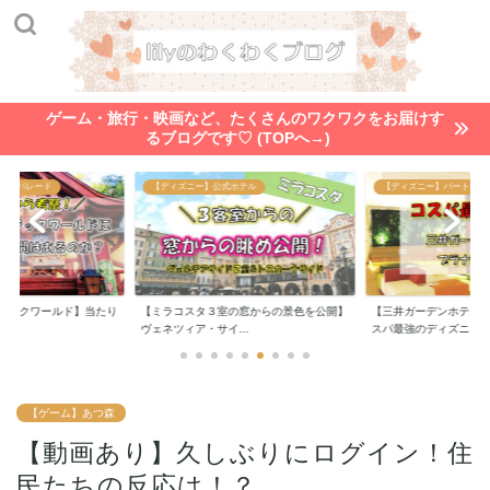
ゲーム・旅行・映画など、たくさんのワクワクをお届けす
るブログです♡ (TOPへ→)
ー・パレード
【ディズニー】公式ホテル
【ディズニー】パートナー
ジックワールド】当たり
【ミラコスタ３室の窓からの景色を公開】
【三井ガーデンホテル
..
ヴェネツィア・サイ...
スパ最強のディズニ...
【ゲーム】あつ森
【動画あり】久しぶりにログイン！住
民たちの反応は！？