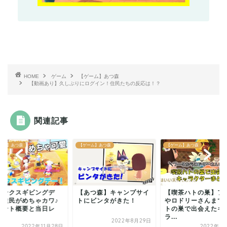
HOME
ゲーム
【ゲーム】あつ森
【動画あり】久しぶりにログイン！住民たちの反応は！？
関連記事
ーム】あつ森
【ゲーム】あつ森
【ゲーム】あつ森
サンクスギビングデ
【あつ森】キャンプサイ
【喫茶ハトの巣】フ
】住民がめちゃカワ♪
トにビンタがきた！
やロドリーさんまで
ベント概要と当日レ
トの巣で出会えたキ
！
ラ...
2022年8月29日
2022年11月28日
2022年1