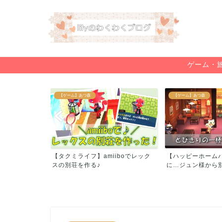
ゲーム・
プリングス攻略
【ゲーム】あつ森
【ゲーム】あつ森
ャンセル拾いコ
【タクミライフ】amiiboでレック
【ハッピーホーム
を...
スの別荘を作る♪
に…ジュン様から別荘