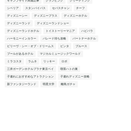
キャンプサイト関連記事
グランピング
グリーティング
シベリア
スタンバイパス
セバスチャン
チーフ
ディズニーシー
ディズニープラス
ディズニーホテル
ディズニーランド
ディズニーランドショー
ディズニーランドホテル
トイストーリーマニア
ハピパラ
ハーモニーインカラー
パレード待ち攻略
パートナーホテル
ビリーヴ・シー・オブ・ドリームス
ビンタ
ブルース
プールがあるホテル
マジカルミュージックワールド
ミラコスタ
ラムネ
リッキー
ロボ
三井ガーデンホテルプラナ東京ベイ
喫茶ハトの巣
子連れにおすすめなアトラクション
子連れディズニー攻略
新ファンタジーランド
明星大学
離島ガチャ