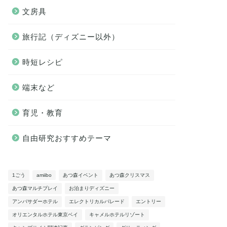
文房具
旅行記（ディズニー以外）
時短レシピ
端末など
育児・教育
自由研究おすすめテーマ
1ごう
amiibo
あつ森イベント
あつ森クリスマス
あつ森マルチプレイ
お泊まりディズニー
アンバサダーホテル
エレクトリカルパレード
エントリー
オリエンタルホテル東京ベイ
キャメルホテルリゾート