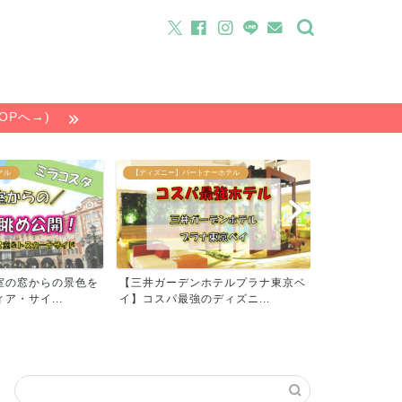
OPへ→)
テル
【ディズニー】パートナーホテル
【ゲーム】FEエン
室の窓からの景色を
【三井ガーデンホテルプラナ東京ベ
【動画あり】
ア・サイ...
イ】コスパ最強のディズニ...
ール・ボネをウ