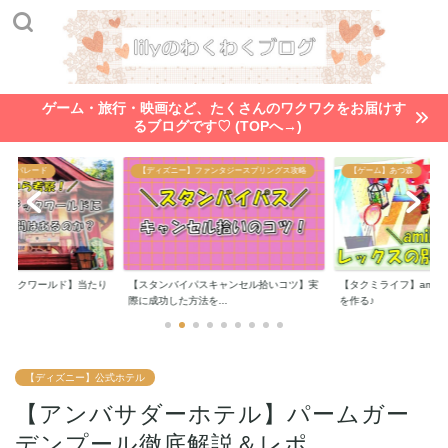
ゲーム・旅行・映画など、たくさんのワクワクをお届けす
るブログです♡ (TOPへ→)
ンタジースプリングス攻略
【ゲーム】あつ森
【ゲーム】あつ森
キャンセル拾いコツ】実
【タクミライフ】amiiboでレックスの別荘
【ハッピーホームパラ
..
を作る♪
ュン様から別荘のオ...
【ディズニー】公式ホテル
【アンバサダーホテル】パームガー
デンプール徹底解説＆レポ