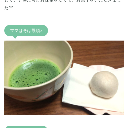
た^^
ママはそば饅頭♪