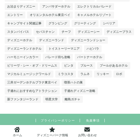
お泊まりディズニー
アンバサダーホテル
エレクトリカルパレード
エントリー
オリエンタルホテル東京ベイ
キャメルホテルリゾート
キャンプサイト関連記事
グランピング
グリーティング
シベリア
スタンバイパス
セバスチャン
チーフ
ディズニーシー
ディズニープラス
ディズニーホテル
ディズニーランド
ディズニーランドショー
ディズニーランドホテル
トイストーリーマニア
ハピパラ
ハーモニーインカラー
パレード待ち攻略
パートナーホテル
ビリーヴ・シー・オブ・ドリームス
ビンタ
ブルース
プールがあるホテル
マジカルミュージックワールド
ミラコスタ
ラムネ
リッキー
ロボ
三井ガーデンホテルプラナ東京ベイ
喫茶ハトの巣
子連れにおすすめなアトラクション
子連れディズニー攻略
新ファンタジーランド
明星大学
離島ガチャ
プライバシーポリシー
免責事項
2021–2026 lilyのわくわくブログ
ホーム
ディズニーパーク情報
お問い合わせ