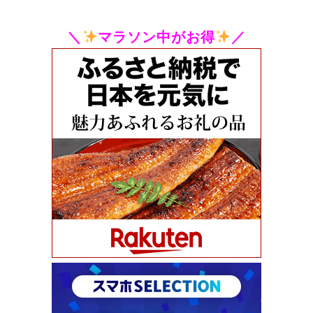
＼
マラソン中がお得
／