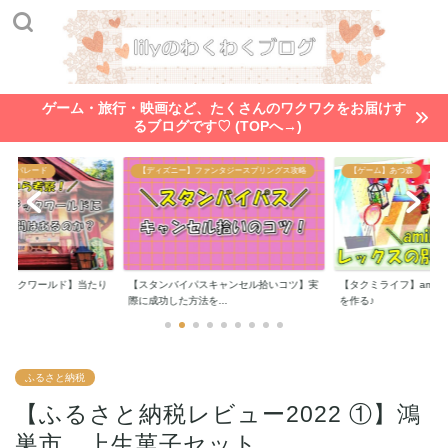
ゲーム・旅行・映画など、たくさんのワクワクをお届けす
るブログです♡ (TOPへ→)
ンタジースプリングス攻略
【ゲーム】あつ森
【ゲーム】あつ森
キャンセル拾いコツ】実
【タクミライフ】amiiboでレックスの別荘
【ハッピーホームパラ
..
を作る♪
ュン様から別荘のオ...
ふるさと納税
【ふるさと納税レビュー2022 ①】鴻
巣市 上生菓子セット