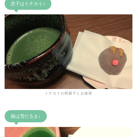
息子はトナカイ♪
トナカイの和菓子とお抹茶
娘は雪だるま♪